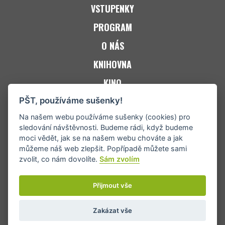
VSTUPENKY
PROGRAM
O NÁS
KNIHOVNA
KINO
ZPRAVODAJ JACKi
PŠT, používáme sušenky!
Na našem webu používáme sušenky (cookies) pro
KONTAKT
sledování návštěvnosti. Budeme rádi, když budeme
moci vědět, jak se na našem webu chováte a jak
můžeme náš web zlepšit. Popřípadě můžete sami
zvolit, co nám dovolíte.
Sám zvolím
Přijmout vše
Zakázat vše
Copyright © 2024 Jablunkovské informační centrum © Tvorba
eABM