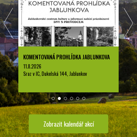
LUNKOVA
LETNÍ KINO V PARKU A. SZPYRCE
JABLUNKOV
22.8.2026
park A. Szpyrce, Jablunkov
Zobrazit kalendář akcí