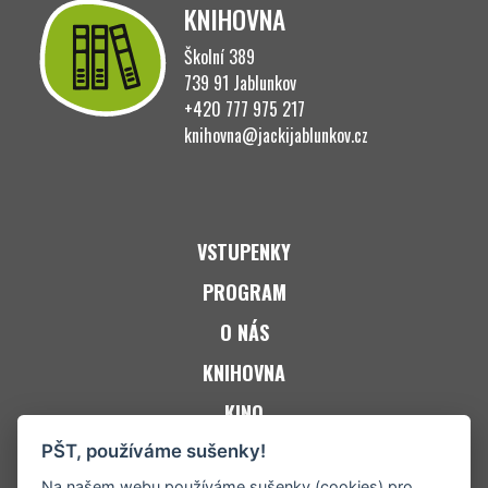
KNIHOVNA
Školní 389
739 91 Jablunkov
+420 777 975 217
knihovna@jackijablunkov.cz
VSTUPENKY
PROGRAM
O NÁS
KNIHOVNA
KINO
ZPRAVODAJ JACKi
PŠT, používáme sušenky!
Na našem webu používáme sušenky (cookies) pro