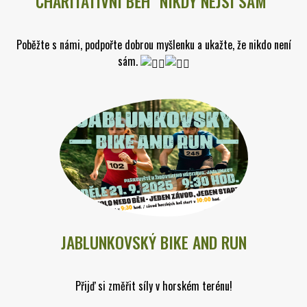
CHARITATIVNÍ BĚH "NIKDY NEJSI SÁM"
Poběžte s námi, podpořte dobrou myšlenku a ukažte, že nikdo není
sám.
JABLUNKOVSKÝ BIKE AND RUN
Přijď si změřit síly v horském terénu!