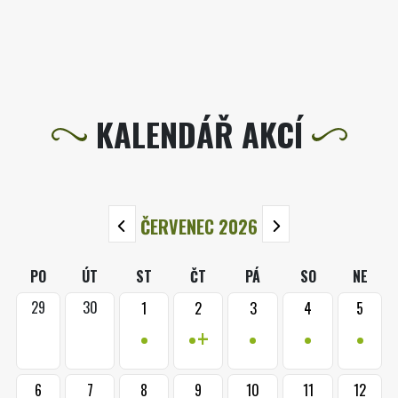
KALENDÁŘ AKCÍ
ČERVENEC 2026
PO
ÚT
ST
ČT
PÁ
SO
NE
29
30
1
2
3
4
5
•
•+
•
•
•
6
7
8
9
10
11
12