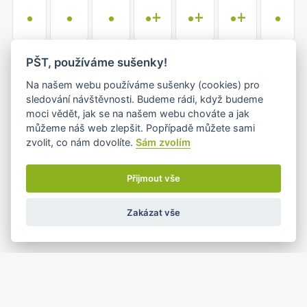
•
•
•
•+
•+
•+
•
13
14
15
16
17
18
19
PŠT, používáme sušenky!
•
•+
•
•+
•
•
•
Na našem webu používáme sušenky (cookies) pro
sledování návštěvnosti. Budeme rádi, když budeme
moci vědět, jak se na našem webu chováte a jak
20
21
22
23
24
25
26
můžeme náš web zlepšit. Popřípadě můžete sami
•
•
•
•+
•+
•
•
zvolit, co nám dovolíte.
Sám zvolím
Přijmout vše
1
2
27
28
29
30
31
•
•
•+
•+
•
Zakázat vše