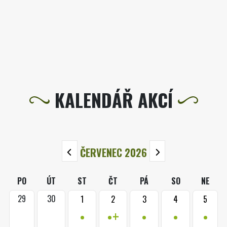
KALENDÁŘ AKCÍ
ČERVENEC 2026
PO
ÚT
ST
ČT
PÁ
SO
NE
29
30
1
2
3
4
5
•
•+
•
•
•