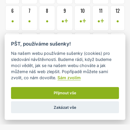
6
7
8
9
10
11
12
•
•
•
•+
•+
•+
•
13
14
15
16
17
18
19
PŠT, používáme sušenky!
•
•+
•
•+
•
•
•
Na našem webu používáme sušenky (cookies) pro
sledování návštěvnosti. Budeme rádi, když budeme
20
21
22
23
24
25
26
moci vědět, jak se na našem webu chováte a jak
•
•
•
•+
•+
•
•
můžeme náš web zlepšit. Popřípadě můžete sami
zvolit, co nám dovolíte.
Sám zvolím
1
2
27
28
29
30
31
Přijmout vše
•
•
•+
•+
•
Zakázat vše