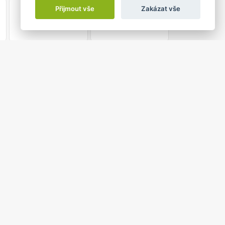
1
2
Přijmout vše
Zakázat vše
1:00 do
 SZPYRCE JABLUNKOV
ablunkov
e.
dvacet, dokonce třikrát, spolu kráčí životem od vysoké
í, že pokud nezačnou zase žít, nikdo jiný to za ně