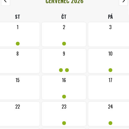
ČERVENEC 2026
ST
ČT
PÁ
1
2
3
•
•
8
9
10
••
•
15
16
17
•
22
23
24
•
•