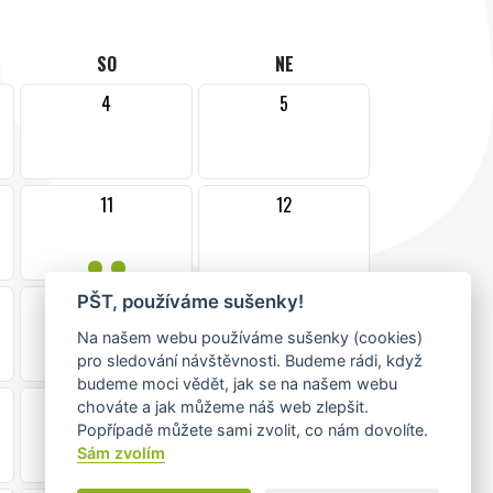
SO
NE
4
5
11
12
••
PŠT, používáme sušenky!
18
19
Na našem webu používáme sušenky (cookies)
pro sledování návštěvnosti. Budeme rádi, když
budeme moci vědět, jak se na našem webu
25
26
chováte a jak můžeme náš web zlepšit.
Popřípadě můžete sami zvolit, co nám dovolíte.
Sám zvolím