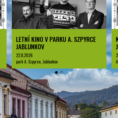
LETNÍ KINO V PARKU A. SZPYRCE
JABLUNKOV
22.8.2026
2
park A. Szpyrce, Jablunkov
A