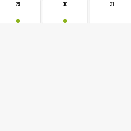
29
30
31
•
•
24.07.2026 od: 2
LETNÍ KINO V PARKU A.
park A. Szpyrce, J
BARDOTKY
Vstupenky možno zakoupit pouze na místě v den konání akc
Tři nejlepší kamarádky Meda, Iva a Valerie, kterým už dávno bylo 
školy. Valerie vnese do života všech tří novou energii a přesvědčen