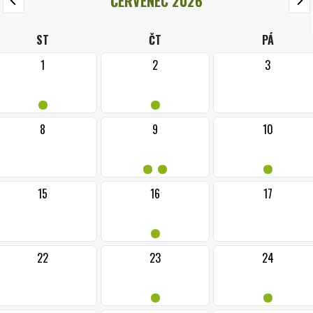
ČERVENEC 2026
ST
ČT
PÁ
1
2
3
•
•
8
9
10
••
•
15
16
17
•
22
23
24
•
•