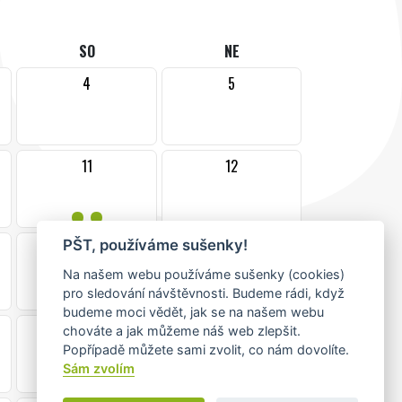
SO
NE
4
5
11
12
••
PŠT, používáme sušenky!
18
19
Na našem webu používáme sušenky (cookies)
pro sledování návštěvnosti. Budeme rádi, když
budeme moci vědět, jak se na našem webu
25
26
chováte a jak můžeme náš web zlepšit.
Popřípadě můžete sami zvolit, co nám dovolíte.
Sám zvolím