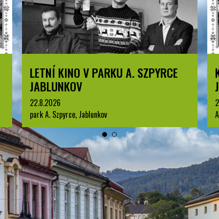
KOMENTOVANÁ PROHLÍDKA
JABLUNKOVA
25.8.2026
3
Arboretum u Sanatoria, Jablunkov
p