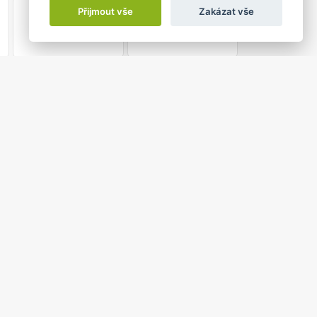
1
2
Přijmout vše
Zakázat vše
5:00 do
ÍDKA JABLUNKOVA
4, Jablunkov