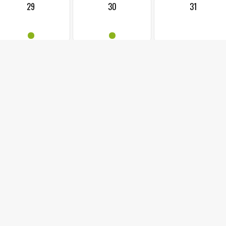
29
30
31
•
•
29.07.2026 od: 1
KOMENTOVANÁ PROHL
Sraz v IC, Dukelská 14
DNY S PRŮVODCEM
Komentovaná prohlídka historických objektů Jablunkova
Nutná rezervace: akce@jackijablunkov.cz, tel.: 558 358 013
Kontakt
tel.: 558 358 013