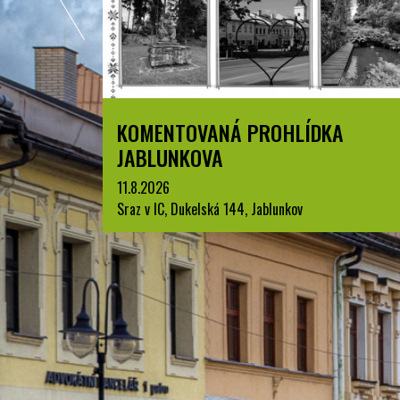
A
LETNÍ KINO V PARKU A. SZPYRCE
JABLUNKOV
22.8.2026
park A. Szpyrce, Jablunkov